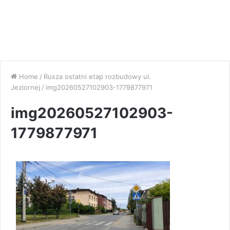
Home
/
Rusza ostatni etap rozbudowy ul.
Jeziornej
/
img20260527102903-1779877971
img20260527102903-
1779877971