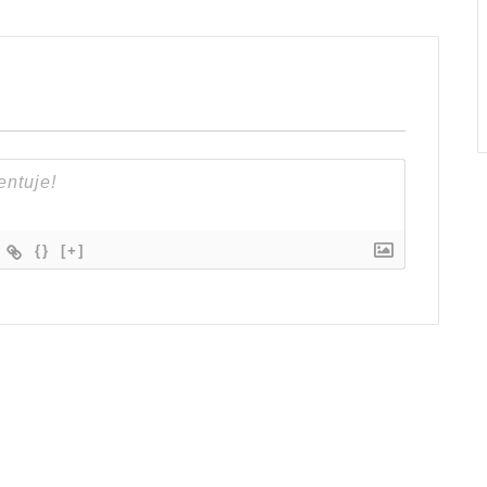
{}
[+]