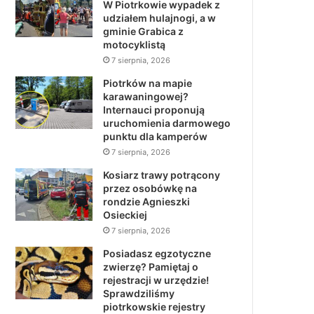
W Piotrkowie wypadek z
udziałem hulajnogi, a w
gminie Grabica z
motocyklistą
7 sierpnia, 2026
Piotrków na mapie
karawaningowej?
Internauci proponują
uruchomienia darmowego
punktu dla kamperów
7 sierpnia, 2026
Kosiarz trawy potrącony
przez osobówkę na
rondzie Agnieszki
Osieckiej
7 sierpnia, 2026
Posiadasz egzotyczne
zwierzę? Pamiętaj o
rejestracji w urzędzie!
Sprawdziliśmy
piotrkowskie rejestry