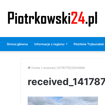
Strona główna
Informacje z regionu
Piotrków Trybunalski
Home
/
received_1417877623504968
received_1417