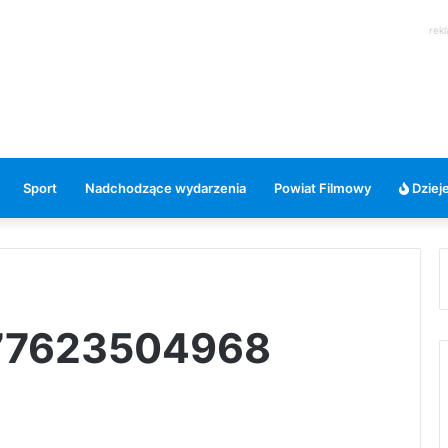
rek
Sport
Nadchodzące wydarzenia
Powiat Filmowy
Dzieje
877623504968