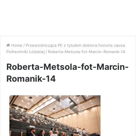
Home
/
Przewodnicząca PE z tytułem doktora honoris causa
Politechniki Łódzkiej
/
Roberta-Metsola-fot-Marcin-Romanik-14
Roberta-Metsola-fot-Marcin-
Romanik-14