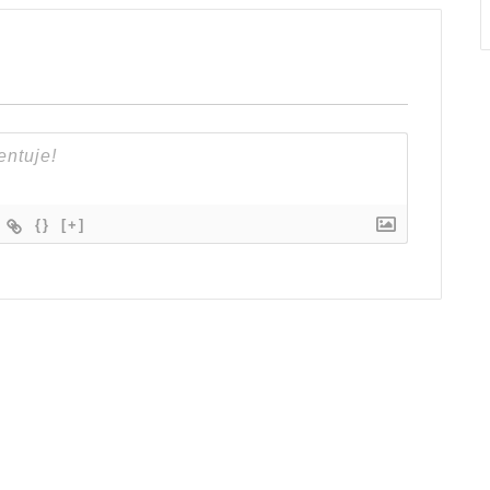
{}
[+]