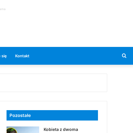
lama
Se
 się
Kontakt
for
Pozostałe
Kobieta z dwoma