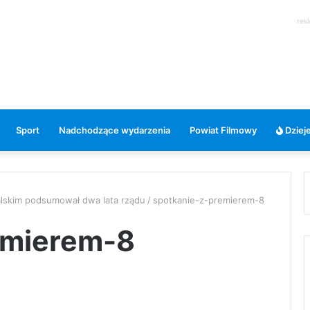
rek
Sport
Nadchodzące wydarzenia
Powiat Filmowy
Dzieje
alskim podsumował dwa lata rządu
/
spotkanie-z-premierem-8
emierem-8