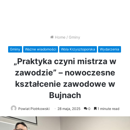
Home
/
Gminy
Gminy
Ważne wiadomości
Wola Krzysztoporska
Wydarzenia
„Praktyka czyni mistrza w
zawodzie” – nowoczesne
kształcenie zawodowe w
Bujnach
Powiat Piotrkowski
28 maja, 2025
0
1 minute read