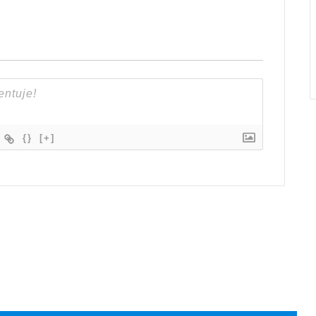
{}
[+]