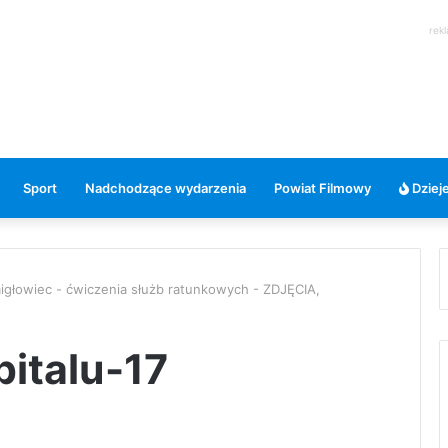
rek
Sport
Nadchodzące wydarzenia
Powiat Filmowy
Dzieje
migłowiec - ćwiczenia służb ratunkowych - ZDJĘCIA,
italu-17