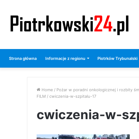
Strona główna
Informacje z regionu
Piotrków Trybunalski
Home
/
Pożar w poradni onkologicznej i rozbity ś
FILM
/
cwiczenia-w-szpitalu-17
cwiczenia-w-szp