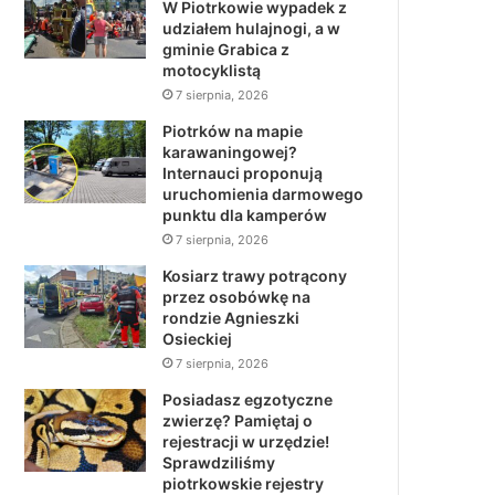
W Piotrkowie wypadek z
udziałem hulajnogi, a w
gminie Grabica z
motocyklistą
7 sierpnia, 2026
Piotrków na mapie
karawaningowej?
Internauci proponują
uruchomienia darmowego
punktu dla kamperów
7 sierpnia, 2026
Kosiarz trawy potrącony
przez osobówkę na
rondzie Agnieszki
Osieckiej
7 sierpnia, 2026
Posiadasz egzotyczne
zwierzę? Pamiętaj o
rejestracji w urzędzie!
Sprawdziliśmy
piotrkowskie rejestry