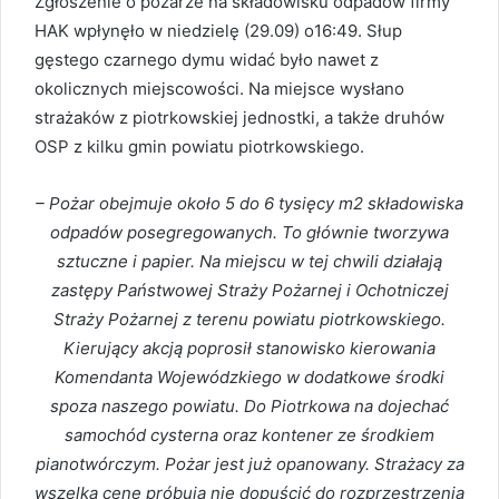
Zgłoszenie o pożarze na składowisku odpadów firmy
HAK wpłynęło w niedzielę (29.09) o16:49. Słup
gęstego czarnego dymu widać było nawet z
okolicznych miejscowości. Na miejsce wysłano
strażaków z piotrkowskiej jednostki, a także druhów
OSP z kilku gmin powiatu piotrkowskiego.
– Pożar obejmuje około 5 do 6 tysięcy m2 składowiska
odpadów posegregowanych. To głównie tworzywa
sztuczne i papier. Na miejscu w tej chwili działają
zastępy Państwowej Straży Pożarnej i Ochotniczej
Straży Pożarnej z terenu powiatu piotrkowskiego.
Kierujący akcją poprosił stanowisko kierowania
Komendanta Wojewódzkiego w dodatkowe środki
spoza naszego powiatu. Do Piotrkowa na dojechać
samochód cysterna oraz kontener ze środkiem
pianotwórczym. Pożar jest już opanowany. Strażacy za
wszelką cenę próbują nie dopuścić do rozprzestrzenia