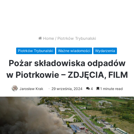
Home
/
Piotrków Trybunalski
Piotrków Trybunalski
Ważne wiadomości
Wydarzenia
Pożar składowiska odpadów
w Piotrkowie – ZDJĘCIA, FILM
Jarosław Krak
29 września, 2024
4
1 minute read