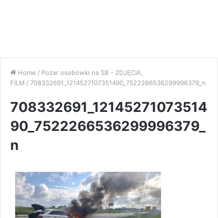
Home
/
Pożar osobówki na S8 - ZDJĘCIA,
FILM
/
708332691_1214527107351490_7522266536299996379_n
708332691_12145271073514
90_7522266536299996379_
n