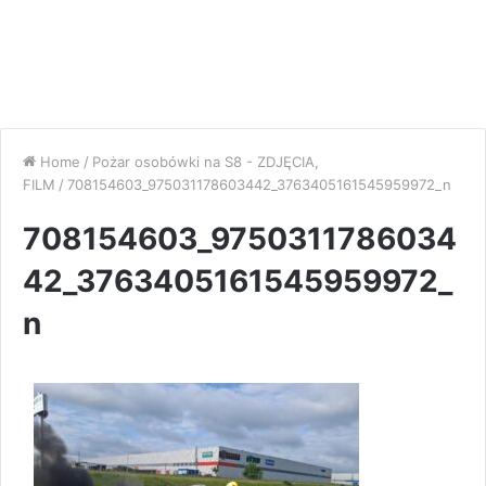
Home
/
Pożar osobówki na S8 - ZDJĘCIA,
FILM
/
708154603_975031178603442_3763405161545959972_n
708154603_9750311786034
42_3763405161545959972_
n