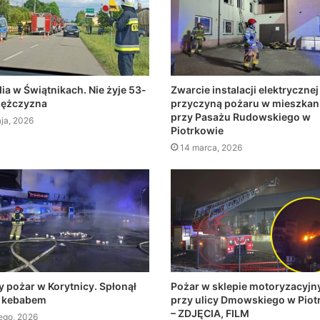
ia w Świątnikach. Nie żyje 53-
Zwarcie instalacji elektrycznej
mężczyzna
przyczyną pożaru w mieszkan
przy Pasażu Rudowskiego w
ja, 2026
Piotrkowie
14 marca, 2026
 pożar w Korytnicy. Spłonął
Pożar w sklepie motoryzacyj
z kebabem
przy ulicy Dmowskiego w Piot
– ZDJĘCIA, FILM
tego, 2026