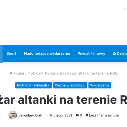
rek
Sport
Nadchodzące wydarzenia
Powiat Filmowy
Dzieje
Home
/
Piotrków Trybunalski
/
Pożar altanki na terenie ROD
Piotrków Trybunalski
Ważne wiadomości
Wydarzenia
ar altanki na terenie
Jarosław Krak
9 lutego, 2021
0
Less than a minute