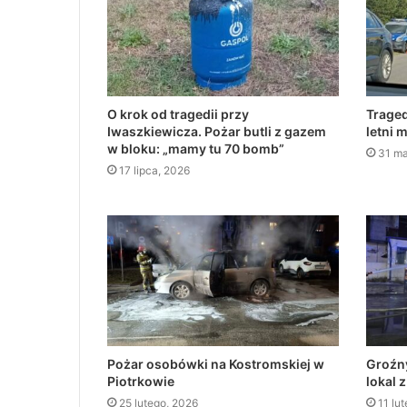
O krok od tragedii przy
Traged
Iwaszkiewicza. Pożar butli z gazem
letni 
w bloku: „mamy tu 70 bomb”
31 ma
17 lipca, 2026
Pożar osobówki na Kostromskiej w
Groźny
Piotrkowie
lokal 
25 lutego, 2026
11 lu