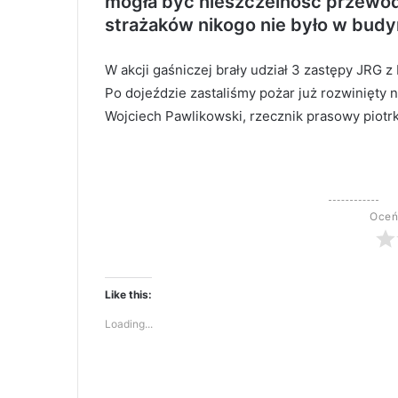
mogła być nieszczelność przewo
strażaków nikogo nie było w budy
W akcji gaśniczej brały udział 3 zastępy JRG z
Po dojeździe zastaliśmy pożar już rozwinięty na
Wojciech Pawlikowski, rzecznik prasowy piotr
Oceń
Like this:
Loading...