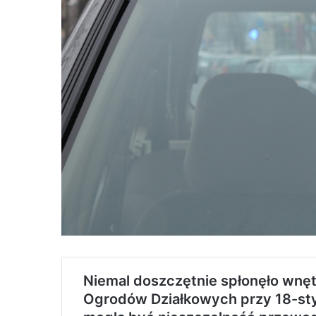
Niemal doszczętnie spłonęło wnęt
Ogrodów Działkowych przy 18-sty