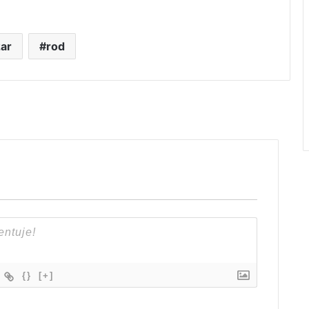
ar
rod
{}
[+]