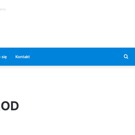
lama
Se
 się
Kontakt
for
 ROD