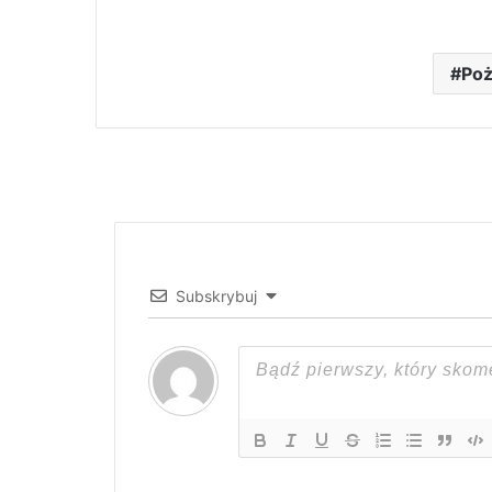
Poż
Subskrybuj