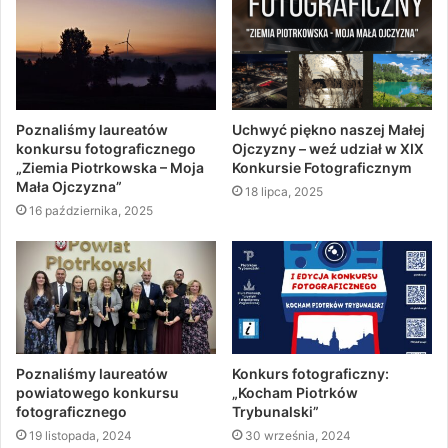
Poznaliśmy laureatów
Uchwyć piękno naszej Małej
konkursu fotograficznego
Ojczyzny – weź udział w XIX
„Ziemia Piotrkowska – Moja
Konkursie Fotograficznym
Mała Ojczyzna”
18 lipca, 2025
16 października, 2025
Poznaliśmy laureatów
Konkurs fotograficzny:
powiatowego konkursu
„Kocham Piotrków
fotograficznego
Trybunalski”
19 listopada, 2024
30 września, 2024