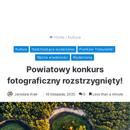
Home
/
Kultura
Kultura
Nadchodzące wydarzenia
Piotrków Trybunalski
Ważne wiadomości
Wydarzenia
Powiatowy konkurs
fotograficzny rozstrzygnięty!
Jarosław Krak
16 listopada, 2020
0
Less than a minute