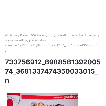
Home
/
Ponad 800 tysięcy złotych trafi do sołectw. Powstaną
nowe świetlice, place zabaw i
siłownie
/
733756912_898858139200574_3681337474350033015
_n
733756912_8988581392005
74_3681337474350033015_
n