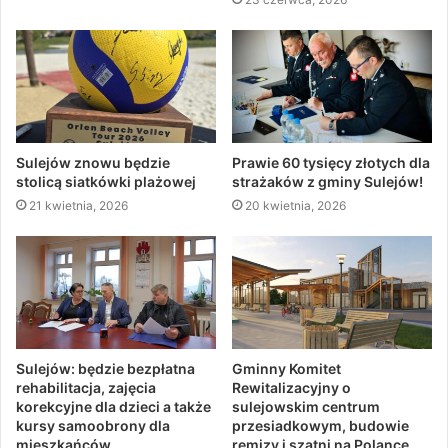
Sulejów znowu będzie
Prawie 60 tysięcy złotych dla
stolicą siatkówki plażowej
strażaków z gminy Sulejów!
21 kwietnia, 2026
20 kwietnia, 2026
Sulejów: będzie bezpłatna
Gminny Komitet
rehabilitacja, zajęcia
Rewitalizacyjny o
korekcyjne dla dzieci a także
sulejowskim centrum
kursy samoobrony dla
przesiadkowym, budowie
mieszkańców
remizy i szatni na Polance