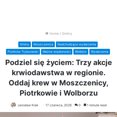
Home
/
Gminy
Gminy
Moszczenica
Nadchodzące wydarzenia
Piotrków Trybunalski
Ważne wiadomości
Wolbórz
Wydarzenia
Podziel się życiem: Trzy akcje
krwiodawstwa w regionie.
Oddaj krew w Moszczenicy,
Piotrkowie i Wolborzu
Jarosław Krak
17 czerwca, 2026
0
1 minute read