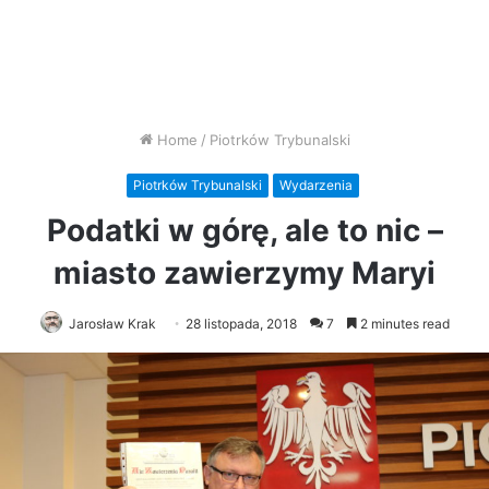
Home
/
Piotrków Trybunalski
Piotrków Trybunalski
Wydarzenia
Podatki w górę, ale to nic –
miasto zawierzymy Maryi
Jarosław Krak
28 listopada, 2018
7
2 minutes read