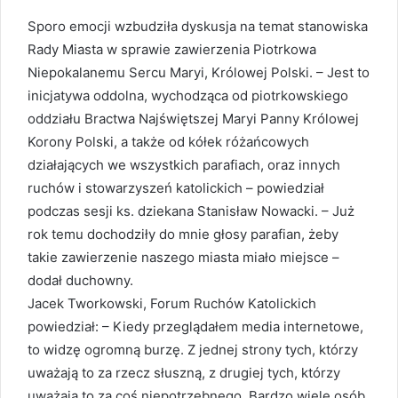
Sporo emocji wzbudziła dyskusja na temat stanowiska
Rady Miasta w sprawie zawierzenia Piotrkowa
Niepokalanemu Sercu Maryi, Królowej Polski. – Jest to
inicjatywa oddolna, wychodząca od piotrkowskiego
oddziału Bractwa Najświętszej Maryi Panny Królowej
Korony Polski, a także od kółek różańcowych
działających we wszystkich parafiach, oraz innych
ruchów i stowarzyszeń katolickich – powiedział
podczas sesji ks. dziekana Stanisław Nowacki. – Już
rok temu dochodziły do mnie głosy parafian, żeby
takie zawierzenie naszego miasta miało miejsce –
dodał duchowny.
Jacek Tworkowski, Forum Ruchów Katolickich
powiedział: – Kiedy przeglądałem media internetowe,
to widzę ogromną burzę. Z jednej strony tych, którzy
uważają to za rzecz słuszną, z drugiej tych, którzy
uważają to za coś niepotrzebnego. Bardzo wiele osób