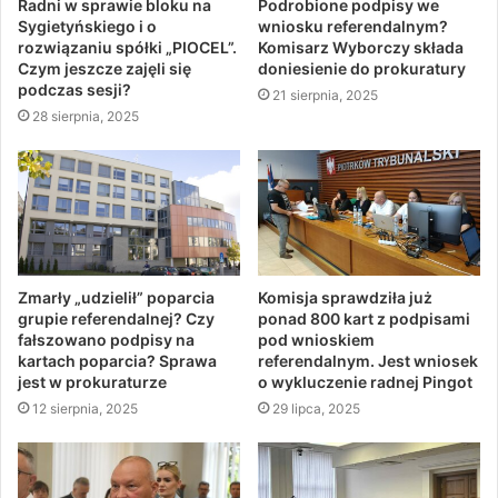
Radni w sprawie bloku na
Podrobione podpisy we
Sygietyńskiego i o
wniosku referendalnym?
rozwiązaniu spółki „PIOCEL”.
Komisarz Wyborczy składa
Czym jeszcze zajęli się
doniesienie do prokuratury
podczas sesji?
21 sierpnia, 2025
28 sierpnia, 2025
Zmarły „udzielił” poparcia
Komisja sprawdziła już
grupie referendalnej? Czy
ponad 800 kart z podpisami
fałszowano podpisy na
pod wnioskiem
kartach poparcia? Sprawa
referendalnym. Jest wniosek
jest w prokuraturze
o wykluczenie radnej Pingot
12 sierpnia, 2025
29 lipca, 2025