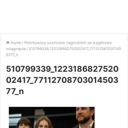
Home
/
Piotrkowscy uczniowie nagrodzeni za wyjątkowe
osiągnięcia
/
510799339_122318682752002417_771127087030145
0377_n
510799339_1223186827520
02417_77112708703014503
77_n