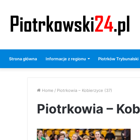
Strona główna
Informacje z regionu
Piotrków Trybunalski
Home
/
Piotrkowia – Kobierzyce (37)
Piotrkowia – Kob