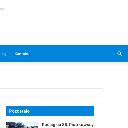
lama
Se
 się
Kontakt
for
Pozostałe
Pościg na S8. Piotrkowscy