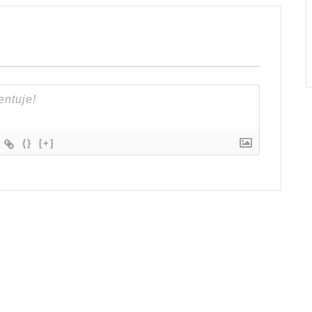
{}
[+]