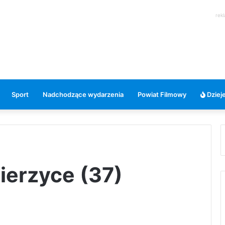
rek
Sport
Nadchodzące wydarzenia
Powiat Filmowy
Dzieje
ierzyce (37)