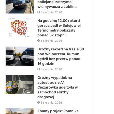
policjanci zatrzymali
włamywacza z Lublina
5 sierpnia, 2026
Na godzinę 12:00 rekord
gorąca padł w Sulejowie!
Termometry pokazały
ponad 37 stopni
5 sierpnia, 2026
Groźny rekord na trasie S8
pod Wolborzem. Rumun
pędził bez przerw ponad
16 godzin
5 sierpnia, 2026
Groźny wypadek na
autostradzie A1.
Ciężarówka uderzyła w
samochód służby
drogowej
5 sierpnia, 2026
Znamy projekt Pomnika