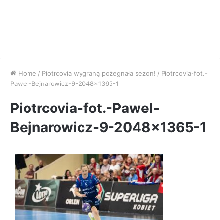
Home
/
Piotrcovia wygraną pożegnała sezon!
/
Piotrcovia-fot.-
Pawel-Bejnarowicz-9-2048×1365-1
Piotrcovia-fot.-Pawel-
Bejnarowicz-9-2048×1365-1