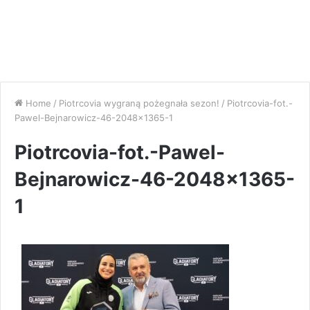
Home
/
Piotrcovia wygraną pożegnała sezon!
/
Piotrcovia-fot.-
Pawel-Bejnarowicz-46-2048×1365-1
Piotrcovia-fot.-Pawel-
Bejnarowicz-46-2048×1365-
1