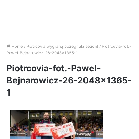
Home
/
Piotrcovia wygraną pożegnała sezon!
/
Piotrcovia-fot.-
Pawel-Bejnarowicz-26-2048×1365-1
Piotrcovia-fot.-Pawel-
Bejnarowicz-26-2048×1365-
1