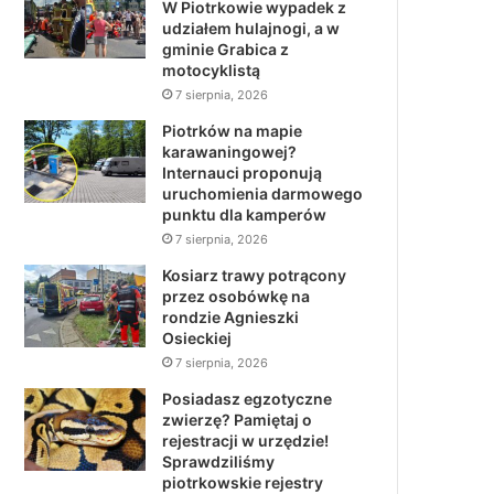
W Piotrkowie wypadek z
udziałem hulajnogi, a w
gminie Grabica z
motocyklistą
7 sierpnia, 2026
Piotrków na mapie
karawaningowej?
Internauci proponują
uruchomienia darmowego
punktu dla kamperów
7 sierpnia, 2026
Kosiarz trawy potrącony
przez osobówkę na
rondzie Agnieszki
Osieckiej
7 sierpnia, 2026
Posiadasz egzotyczne
zwierzę? Pamiętaj o
rejestracji w urzędzie!
Sprawdziliśmy
piotrkowskie rejestry