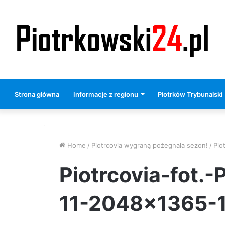
Strona główna
Informacje z regionu
Piotrków Trybunalski
Home
/
Piotrcovia wygraną pożegnała sezon!
/
Pio
Piotrcovia-fot.
11-2048×1365-