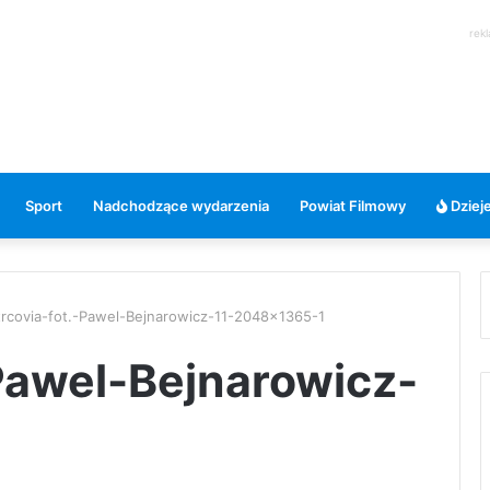
rek
Sport
Nadchodzące wydarzenia
Powiat Filmowy
Dzieje
trcovia-fot.-Pawel-Bejnarowicz-11-2048×1365-1
-Pawel-Bejnarowicz-
1