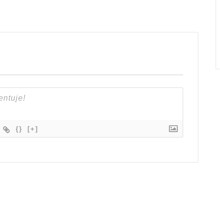
{}
[+]