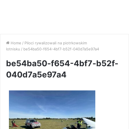
Home
/
Piloci rywalizowali na piotrkowskim
lotnisku
/
be54ba50-f654-4bf7-b52f-040d7a5e97a4
be54ba50-f654-4bf7-b52f-
040d7a5e97a4