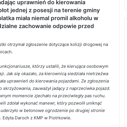
siadając uprawnień do kierowania
ot jednej z posesji na terenie gminy
latka miała niemal promil alkoholu w
dzialne zachowanie odpowie przed
stki otrzymał zgłoszenie dotyczące kolizji drogowej na
wicach.
unkcjonariusze, którzy ustalili, że kierująca osobowym
. Jak się okazało, za kierownicą siedziała nietrzeźwa
adała uprawnień do kierowania pojazdami. Ze zgłoszenia
do skrzyżowania, zauważył jadący z naprzeciwka pojazd.
pewnym momencie zjechało na przeciwległy pas ruchu.
wili zdołał wykonać manewr, który pozwolił uniknąć
 uderzyło w betonowe ogrodzenie po drugiej stronie
p. Edyta Daroch z KMP w Piotrkowie.