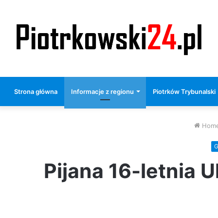
Strona główna
Informacje z regionu
Piotrków Trybunalski
Hom
G
Pijana 16-letnia