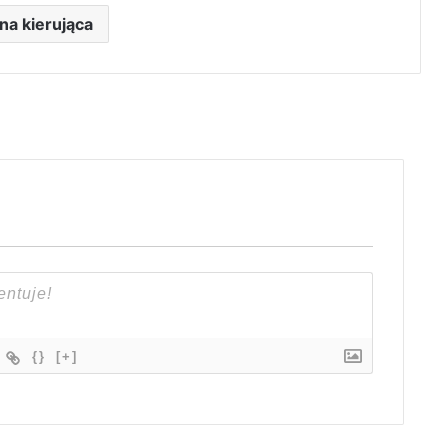
ana kierująca
{}
[+]