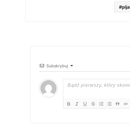
pij
Subskrybuj