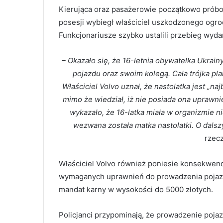
Kierująca oraz pasażerowie początkowo prób
posesji wybiegł właściciel uszkodzonego ogrodz
Funkcjonariusze szybko ustalili przebieg wyda
– Okazało się, że 16-letnia obywatelka Ukrai
pojazdu oraz swoim kolegą. Cała trójka pl
Właściciel Volvo uznał, że nastolatka jest „na
mimo że wiedział, iż nie posiada ona uprawn
wykazało, że 16-latka miała w organizmie ni
wezwana została matka nastolatki. O dalsz
rzecz
Właściciel Volvo również poniesie konsekwencj
wymaganych uprawnień do prowadzenia pojazd
mandat karny w wysokości do 5000 złotych.
Policjanci przypominają, że prowadzenie poj