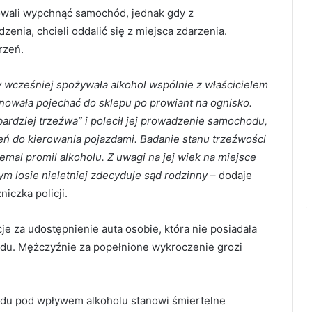
owali wypchnąć samochód, jednak gdy z
enia, chcieli oddalić się z miejsca zdarzenia.
rzeń.
ny wcześniej spożywała alkohol wspólnie z właścicielem
anowała pojechać do sklepu po prowiant na ognisko.
jbardziej trzeźwa” i polecił jej prowadzenie samochodu,
ień do kierowania pojazdami. Badanie stanu trzeźwości
emal promil alkoholu. Z uwagi na jej wiek na miejsce
ym losie nieletniej zdecyduje sąd rodzinny
– dodaje
niczka policji.
e za udostępnienie auta osobie, która nie posiadała
u. Mężczyźnie za popełnione wykroczenie grozi
azdu pod wpływem alkoholu stanowi śmiertelne