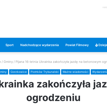
rek
Sport
Nadchodzące wydarzenia
Powiat Filmowy
Dzieje
e
/
Gminy
/
Pijana 16-letnia Ukrainka zakończyła jazdę na betonowym og
miny
Gorzkowice
Piotrków Trybunalski
Ważne wiadomości
Wydarzeni
 Ukrainka zakończyła j
ogrodzeniu