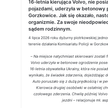
16-letnia kierująca Volvo, nie po
pojazdami, uderzyła w betonowy pł
Gorzkowice. Jak się okazało, nasto
organizmie. Za swoje nieodpowie
sądem rodzinnym.
4 lipca 2026 roku dyżurny piotrkowskiej jedno
terenie działania Komisariatu Policji w Gorzko
–
Na miejsce natychmiast skierowani zostali f
Volvo uderzyła w betonowe ogrodzenie posesji
16-letnia obywatelka Ukrainy, która nie posi
wynikało, że świadek zdarzenia, dojeżdżając 
Auto poruszało się z dużą prędkością i w 
Kierowca drugiej osobówki w ostatniej ch
czołowego zderzenia. Chwilę później Volvo
jezdni
– relacjonuje mł. as