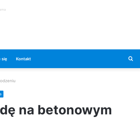
lama
Se
 się
Kontakt
for
rodzeniu
a
azdę na betonowym