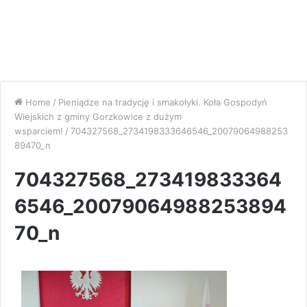
Home
/
Pieniądze na tradycję i smakołyki. Koła Gospodyń
Wiejskich z gminy Gorzkowice z dużym
wsparciem!
/
704327568_2734198333646546_20079064988253
89470_n
704327568_273419833364
6546_20079064988253894
70_n