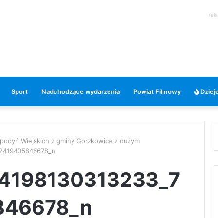
rek
Sport
Nadchodzące wydarzenia
Powiat Filmowy
Dzieje
Gospodyń Wiejskich z gminy Gorzkowice z dużym
72419405846678_n
4198130313233_7
846678_n