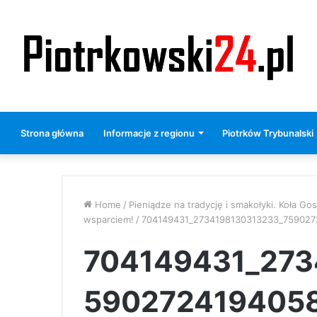
Strona główna
Informacje z regionu
Piotrków Trybunalski
Home
/
Pieniądze na tradycję i smakołyki. Koła 
wsparciem!
/
704149431_2734198130313233_75902
704149431_273
590272419405