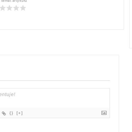
 temat artykułu
{}
[+]