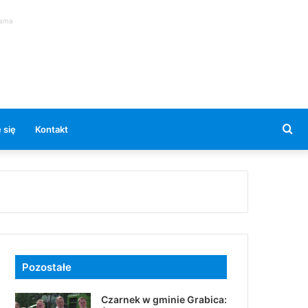
lama
Se
 się
Kontakt
for
Pozostałe
Czarnek w gminie Grabica: