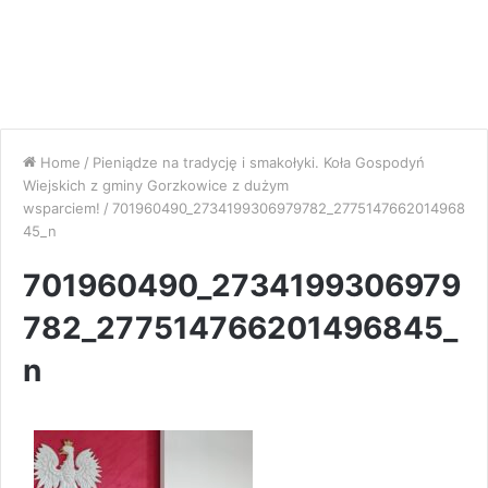
Home
/
Pieniądze na tradycję i smakołyki. Koła Gospodyń
Wiejskich z gminy Gorzkowice z dużym
wsparciem!
/
701960490_2734199306979782_2775147662014968
45_n
701960490_2734199306979
782_277514766201496845_
n