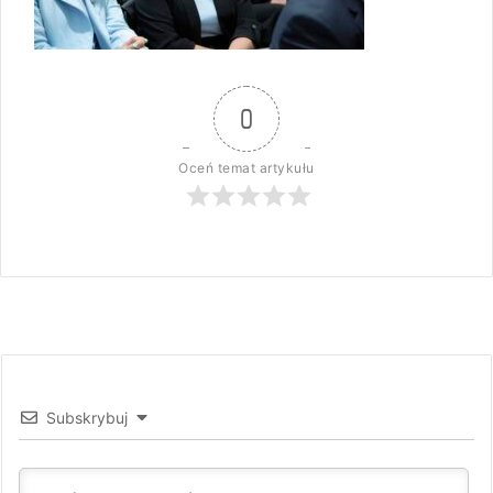
0
Oceń temat artykułu
Subskrybuj