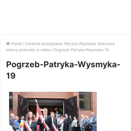
Home
/
Ostatnie pożegnanie Patryka Wysmyka: Kolorowe
balony poleciały w niebo
/
Pogrzeb-Patryka-Wysmyka-19
Pogrzeb-Patryka-Wysmyka-
19