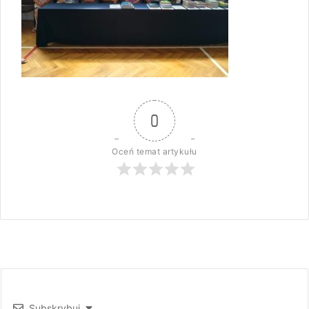
0
Oceń temat artykułu
Subskrybuj