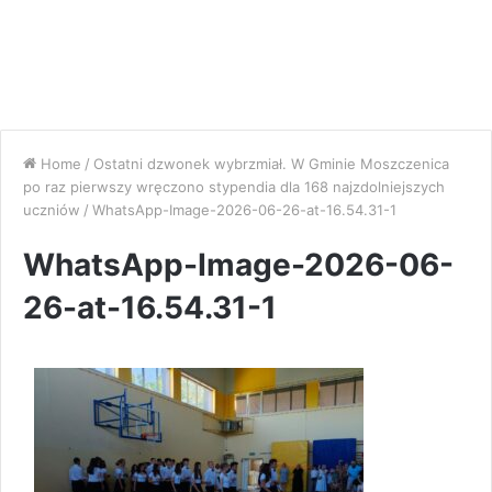
Home
/
Ostatni dzwonek wybrzmiał. W Gminie Moszczenica
po raz pierwszy wręczono stypendia dla 168 najzdolniejszych
uczniów
/
WhatsApp-Image-2026-06-26-at-16.54.31-1
WhatsApp-Image-2026-06-
26-at-16.54.31-1