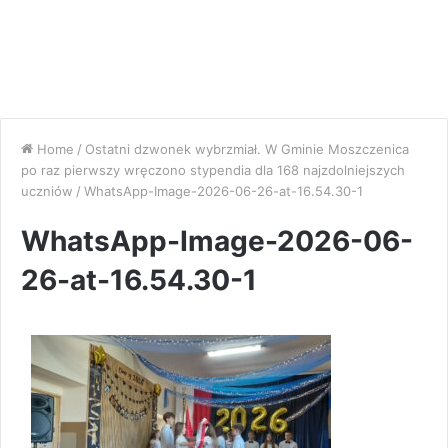
Home
/
Ostatni dzwonek wybrzmiał. W Gminie Moszczenica
po raz pierwszy wręczono stypendia dla 168 najzdolniejszych
uczniów
/
WhatsApp-Image-2026-06-26-at-16.54.30-1
WhatsApp-Image-2026-06-
26-at-16.54.30-1