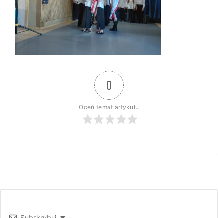
0
Oceń temat artykułu
Subskrybuj