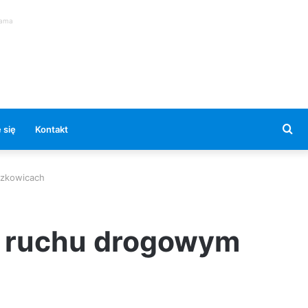
lama
Se
 się
Kontakt
for
rzkowicach
w ruchu drogowym