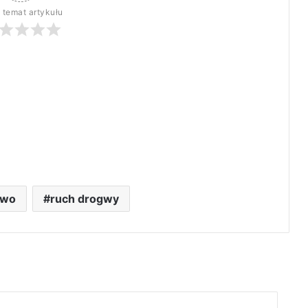
 temat artykułu
two
ruch drogwy