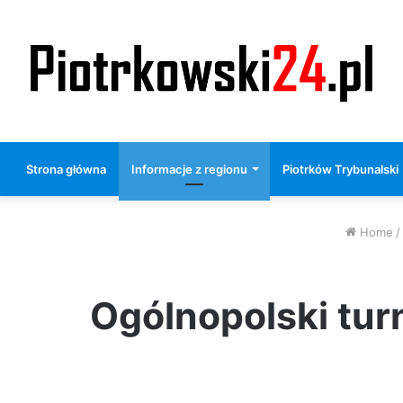
Strona główna
Informacje z regionu
Piotrków Trybunalski
Home
/
Ogólnopolski tu