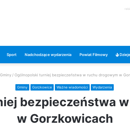
rek
Sport
Nadchodzące wydarzenia
Powiat Filmowy
Dzieje
Gminy
/
Ogólnopolski turniej bezpieczeństwa w ruchu drogowym w Go
Gminy
Gorzkowice
Ważne wiadomości
Wydarzenia
rniej bezpieczeństwa 
w Gorzkowicach