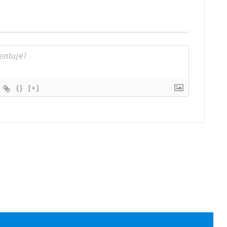
{}
[+]