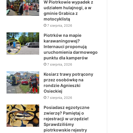
W Piotrkowie wypadek z
udziałem hulajnogi, a w
gminie Grabica z
motocyklistą
7 sierpnia, 2026
Piotrków na mapie
karawaningowej?
Internauci proponują
uruchomienia darmowego
punktu dla kamperów
7 sierpnia, 2026
Kosiarz trawy potrącony
przez osobówkę na
rondzie Agnieszki
Osieckiej
7 sierpnia, 2026
Posiadasz egzotyczne
zwierzę? Pamiętaj o
rejestracji w urzędzie!
Sprawdziliśmy
piotrkowskie rejestry