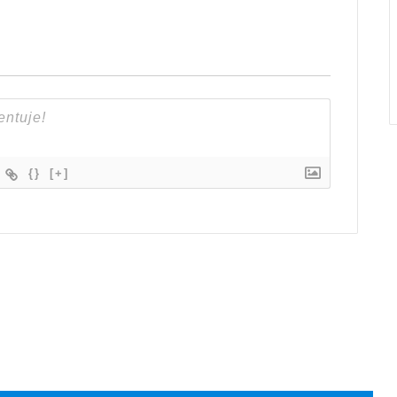
{}
[+]