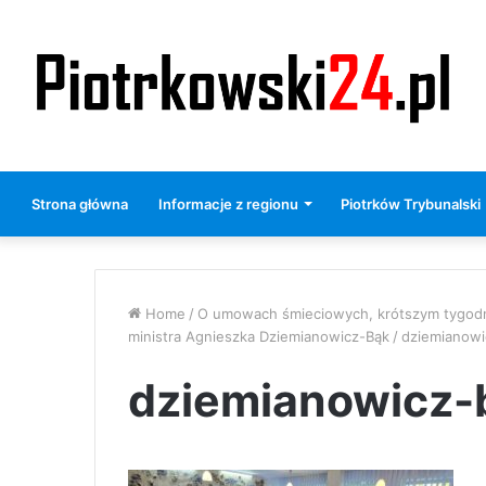
Strona główna
Informacje z regionu
Piotrków Trybunalski
Home
/
O umowach śmieciowych, krótszym tygodniu
ministra Agnieszka Dziemianowicz-Bąk
/
dziemianowi
dziemianowicz-