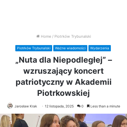
Home
/
Piotrków Trybunalski
Piotrków Trybunalski
Ważne wiadomości
Wydarzenia
„Nuta dla Niepodległej” –
wzruszający koncert
patriotyczny w Akademii
Piotrkowskiej
Jarosław Krak
12 listopada, 2025
0
Less than a minute