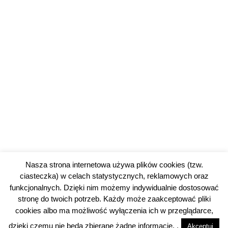
Nasza strona internetowa używa plików cookies (tzw.
ciasteczka) w celach statystycznych, reklamowych oraz
funkcjonalnych. Dzięki nim możemy indywidualnie dostosować
stronę do twoich potrzeb. Każdy może zaakceptować pliki
cookies albo ma możliwość wyłączenia ich w przeglądarce,
© 2026 piotrkowski24.pl |
Polityka prywatności
dzięki czemu nie będą zbierane żadne informacje. .
Akceptuj