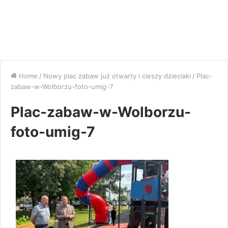
Home
/
Nowy plac zabaw już otwarty i cieszy dzieciaki
/
Plac-
zabaw-w-Wolborzu-foto-umig-7
Plac-zabaw-w-Wolborzu-
foto-umig-7