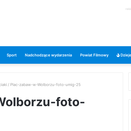
rek
Sport
Nadchodzące wydarzenia
Powiat Filmowy
Dzieje
iaki
/
Plac-zabaw-w-Wolborzu-foto-umig-25
olborzu-foto-