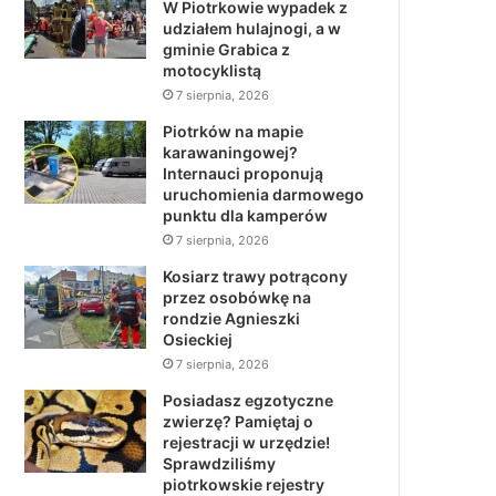
W Piotrkowie wypadek z
udziałem hulajnogi, a w
gminie Grabica z
motocyklistą
7 sierpnia, 2026
Piotrków na mapie
karawaningowej?
Internauci proponują
uruchomienia darmowego
punktu dla kamperów
7 sierpnia, 2026
Kosiarz trawy potrącony
przez osobówkę na
rondzie Agnieszki
Osieckiej
7 sierpnia, 2026
Posiadasz egzotyczne
zwierzę? Pamiętaj o
rejestracji w urzędzie!
Sprawdziliśmy
piotrkowskie rejestry