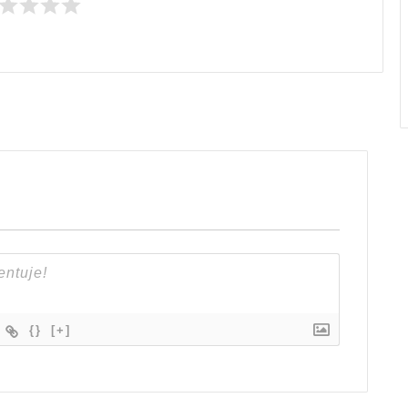
{}
[+]