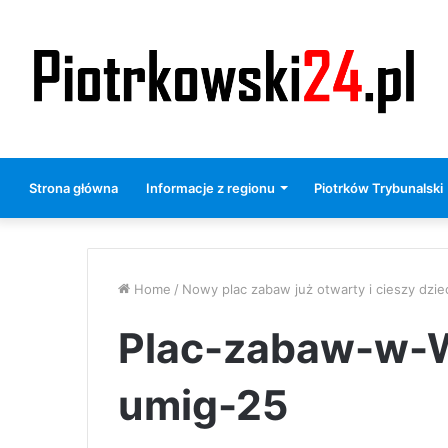
Strona główna
Informacje z regionu
Piotrków Trybunalski
Home
/
Nowy plac zabaw już otwarty i cieszy dziec
Plac-zabaw-w-W
umig-25