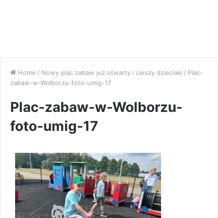
Home
/
Nowy plac zabaw już otwarty i cieszy dzieciaki
/
Plac-
zabaw-w-Wolborzu-foto-umig-17
Plac-zabaw-w-Wolborzu-
foto-umig-17