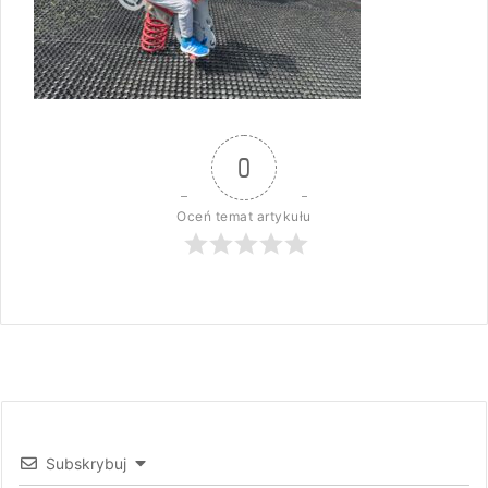
0
Oceń temat artykułu
Subskrybuj