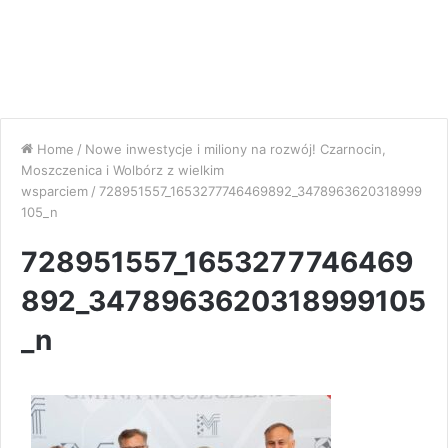
Home
/
Nowe inwestycje i miliony na rozwój! Czarnocin,
Moszczenica i Wolbórz z wielkim
wsparciem
/
728951557_1653277746469892_3478963620318999
105_n
728951557_1653277746469
892_3478963620318999105
_n