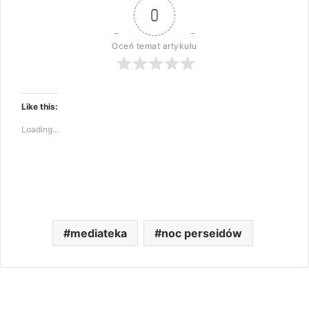
0
Oceń temat artykułu
Like this:
Loading...
mediateka
noc perseidów