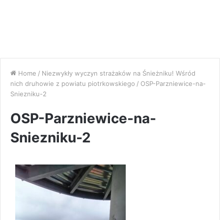
Home
/
Niezwykły wyczyn strażaków na Śnieżniku! Wśród
nich druhowie z powiatu piotrkowskiego
/
OSP-Parzniewice-na-
Sniezniku-2
OSP-Parzniewice-na-
Sniezniku-2