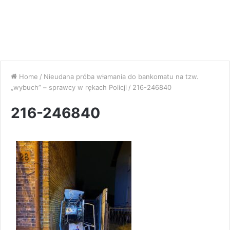
Home
/
Nieudana próba włamania do bankomatu na tzw.
„wybuch” – sprawcy w rękach Policji
/
216-246840
216-246840