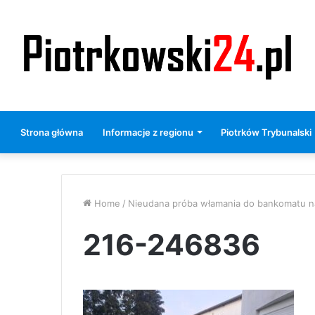
Strona główna
Informacje z regionu
Piotrków Trybunalski
Home
/
Nieudana próba włamania do bankomatu na 
216-246836