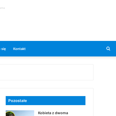
lama
Se
 się
Kontakt
for
Pozostałe
Kobieta z dwoma