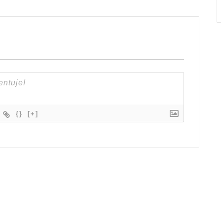
{}
[+]