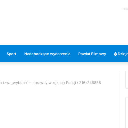
rek
Sport
Nadchodzące wydarzenia
Powiat Filmowy
Dzieje
tzw. „wybuch” – sprawcy w rękach Policji
/
216-246836