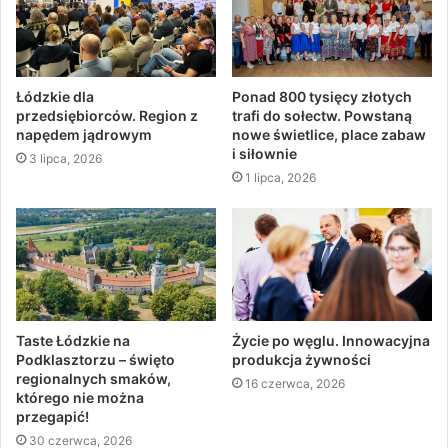
Łódzkie dla
Ponad 800 tysięcy złotych
przedsiębiorców. Region z
trafi do sołectw. Powstaną
napędem jądrowym
nowe świetlice, place zabaw
i siłownie
3 lipca, 2026
1 lipca, 2026
Taste Łódzkie na
Życie po węglu. Innowacyjna
Podklasztorzu – święto
produkcja żywności
regionalnych smaków,
16 czerwca, 2026
którego nie można
przegapić!
30 czerwca, 2026