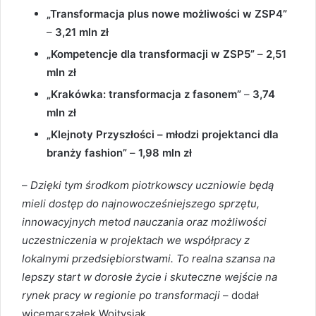
„Transformacja plus nowe możliwości w ZSP4”
–
3,21 mln zł
„Kompetencje dla transformacji w ZSP5”
–
2,51
mln zł
„Krakówka: transformacja z fasonem”
–
3,74
mln zł
„Klejnoty Przyszłości – młodzi projektanci dla
branży fashion”
–
1,98 mln zł
–
Dzięki tym środkom piotrkowscy uczniowie będą
mieli dostęp do najnowocześniejszego sprzętu,
innowacyjnych metod nauczania oraz możliwości
uczestniczenia w projektach we współpracy z
lokalnymi przedsiębiorstwami. To realna szansa na
lepszy start w dorosłe życie i skuteczne wejście na
rynek pracy w regionie po transformacji
– dodał
wicemarszałek Wojtysiak.