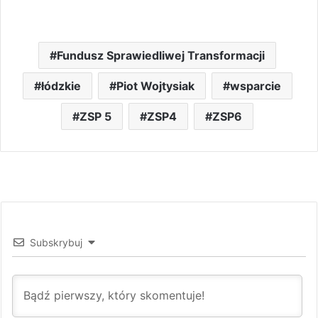
Fundusz Sprawiedliwej Transformacji
łódzkie
Piot Wojtysiak
wsparcie
ZSP 5
ZSP4
ZSP6
Subskrybuj