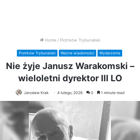
Home
/
Piotrków Trybunalski
Piotrków Trybunalski
Ważne wiadomości
Wydarzenia
Nie żyje Janusz Warakomski –
wieloletni dyrektor III LO
Jarosław Krak
4 lutego, 2026
0
1 minute read