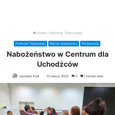
Home
/
Piotrków Trybunalski
Piotrków Trybunalski
Ważne wiadomości
Wydarzenia
Nabożeństwo w Centrum dla
Uchodźców
Jarosław Krak
15 marca, 2022
0
1 minute read