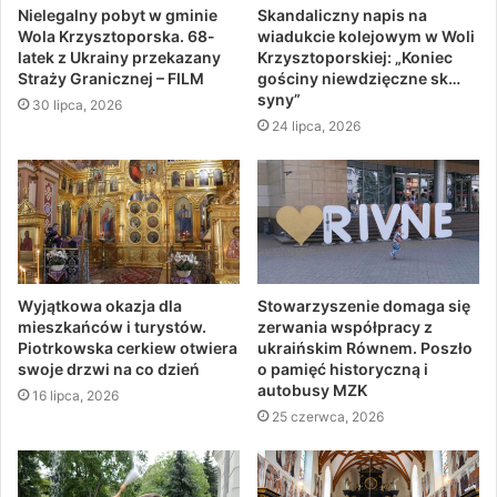
Nielegalny pobyt w gminie
Skandaliczny napis na
Wola Krzysztoporska. 68-
wiadukcie kolejowym w Woli
latek z Ukrainy przekazany
Krzysztoporskiej: „Koniec
Straży Granicznej – FILM
gościny niewdzięczne sk…
syny”
30 lipca, 2026
24 lipca, 2026
Wyjątkowa okazja dla
Stowarzyszenie domaga się
mieszkańców i turystów.
zerwania współpracy z
Piotrkowska cerkiew otwiera
ukraińskim Równem. Poszło
swoje drzwi na co dzień
o pamięć historyczną i
autobusy MZK
16 lipca, 2026
25 czerwca, 2026