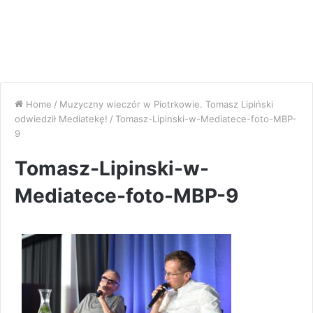
Home
/
Muzyczny wieczór w Piotrkowie. Tomasz Lipiński
odwiedził Mediatekę!
/
Tomasz-Lipinski-w-Mediatece-foto-MBP-
9
Tomasz-Lipinski-w-
Mediatece-foto-MBP-9