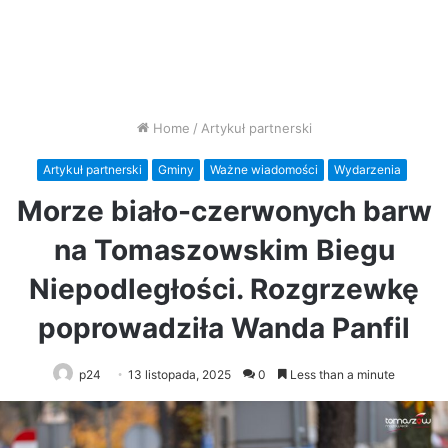
Home
/
Artykuł partnerski
Artykuł partnerski
Gminy
Ważne wiadomości
Wydarzenia
Morze biało-czerwonych barw
na Tomaszowskim Biegu
Niepodległości. Rozgrzewkę
poprowadziła Wanda Panfil
p24
13 listopada, 2025
0
Less than a minute