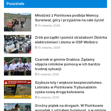
Pozostałe
Młodzież z Piotrkowa podbija Niemcy.
Surwiwal, góry i przyjaźnie na całe życie!
10 sierpnia, 2026
Zrób porządki i pomóż strażakom! Zbiórka
elektrośmieci i złomu w OSP Wolbórz
10 sierpnia, 2026
Czarnek w gminie Grabica: Żądamy
objęcia rolników pomocą w ich bardzo
trudnej sytuacji
8 sierpnia, 2026
Szybsze loty i większe bezpieczeństwo.
Lotnisko w Piotrkowie Trybunalskim
zyska nową drogę kołowania
8 sierpnia, 2026
Groźny piątek na drogach. W Piotrkowie
wypadek z udziałem hulajnogi, a w gminie