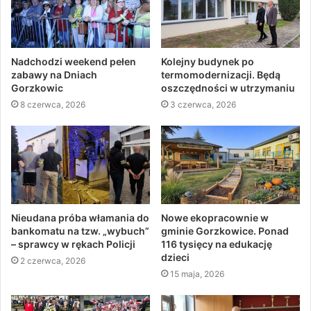
Nadchodzi weekend pełen
Kolejny budynek po
zabawy na Dniach
termomodernizacji. Będą
Gorzkowic
oszczędności w utrzymaniu
8 czerwca, 2026
3 czerwca, 2026
Nieudana próba włamania do
Nowe ekopracownie w
bankomatu na tzw. „wybuch”
gminie Gorzkowice. Ponad
– sprawcy w rękach Policji
116 tysięcy na edukację
dzieci
2 czerwca, 2026
15 maja, 2026