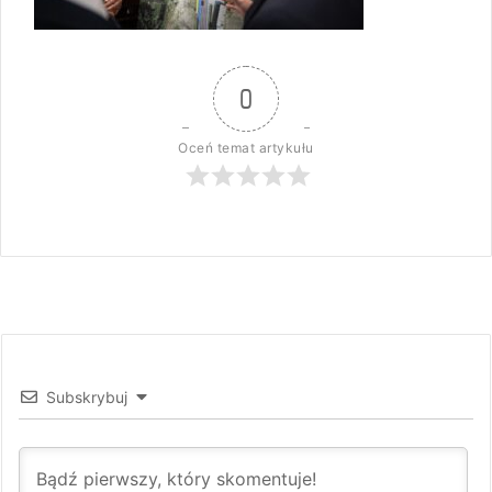
0
Oceń temat artykułu
Subskrybuj