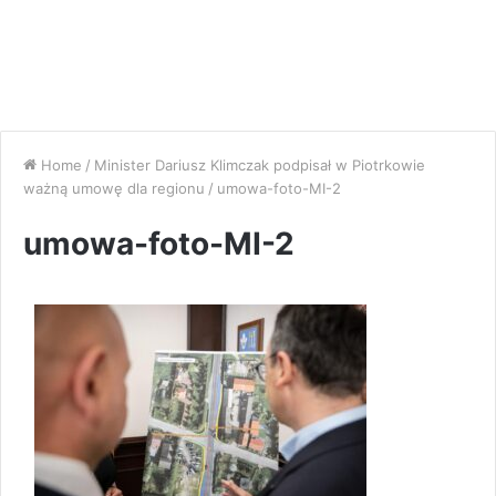
Home
/
Minister Dariusz Klimczak podpisał w Piotrkowie
ważną umowę dla regionu
/
umowa-foto-MI-2
umowa-foto-MI-2